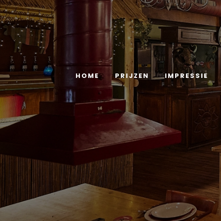
Vacatures
Contact
Reserveren
HOME
PRIJZEN
IMPRESSIE
-
English