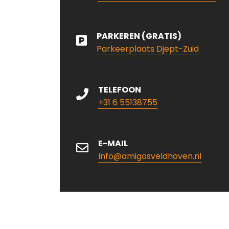
PARKEREN (GRATIS)
Parkeerplaats Djept-Zuid
TELEFOON
+31 6 55138755
E-MAIL
Info@amigosveldhoven.nl